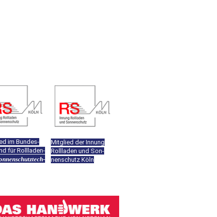
ied im Bun­des­
Mitglied der Innung
nd für Rollladen-
Rollladen und Son­
on­nen­schutz­tech­
nen­schutz Köln