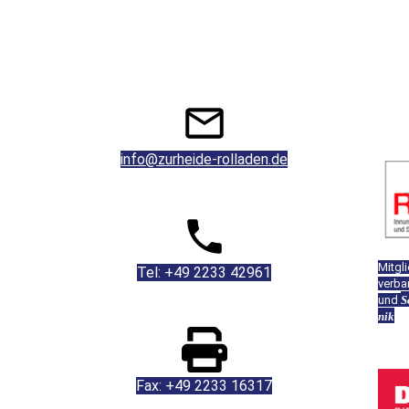
info@zurheide-rolladen.de
Mitgl
Tel: +49 2233 42961
ver­ba
und
S
plan,
nik
Fax: +49 2233 16317