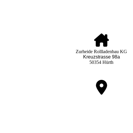
Zurheide Rollladenbau KG
Kreuzstrasse 98a
50354 Hürth
Nutzen Sie unseren interaktiven Lage
um zu uns zu finden.