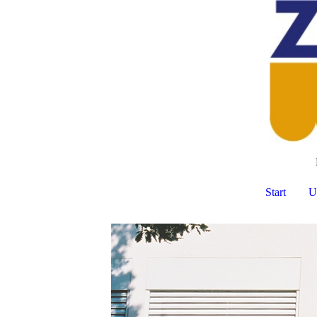
Start
U