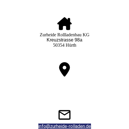
Zurheide Rollladenbau KG
Kreuzstrasse 98a
50354 Hürth
Nutzen Sie unseren interaktiven Lageplan, um zu uns zu finden.
info@zurheide-rolladen.de