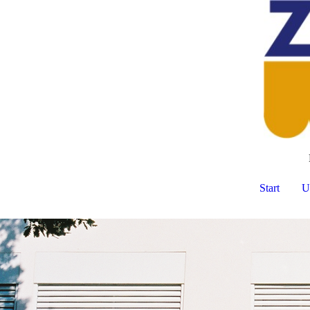
Start
U